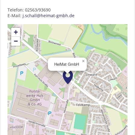
Telefon: 02563/93690
E-Mail:
j.schall@heimat-gmbh.de
+
−
×
HeiMat GmbH