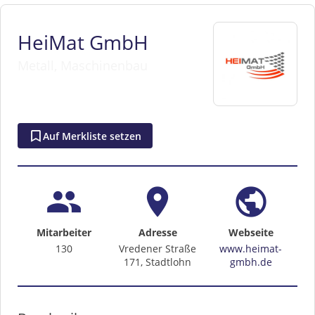
HeiMat GmbH
Metall, Maschinenbau
Auf Merkliste setzen
people
location_on
public
Mitarbeiter
Adresse
Webseite
130
Vredener Straße
www.heimat-
171, Stadtlohn
gmbh.de