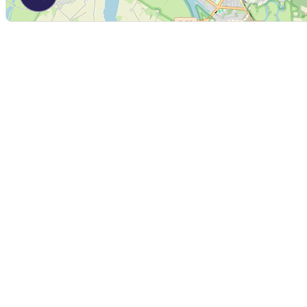
DRK-Kreisverband Borken e.V.
BIKETO